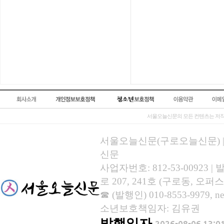
서울오늘신문의 모든 컨텐츠는 저작
서울오늘신문(구로오늘신문) | 등록
신문
사업자번호: 812-53-00923
로 207, 241호 (구로동, 오퍼스
☎ (발행인) 010-8553-9979, new
소년보호책임자: 김유권
발행일자