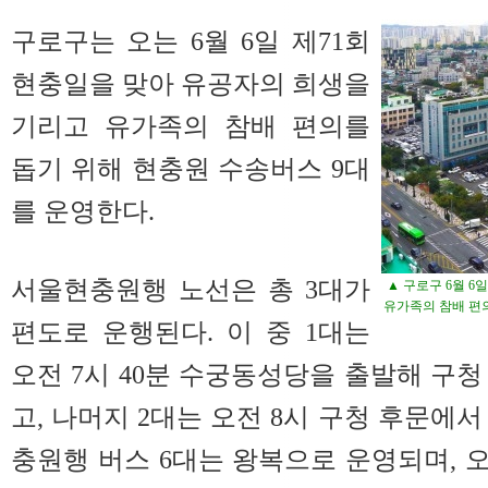
구로구는 오는 6월 6일 제71회
현충일을 맞아 유공자의 희생을
기리고 유가족의 참배 편의를
돕기 위해 현충원 수송버스 9대
를 운영한다.
서울현충원행 노선은 총 3대가
▲ 구로구 6월 6
유가족의 참배 편
편도로 운행된다. 이 중 1대는
오전 7시 40분 수궁동성당을 출발해 구청
고, 나머지 2대는 오전 8시 구청 후문에
충원행 버스 6대는 왕복으로 운영되며, 오