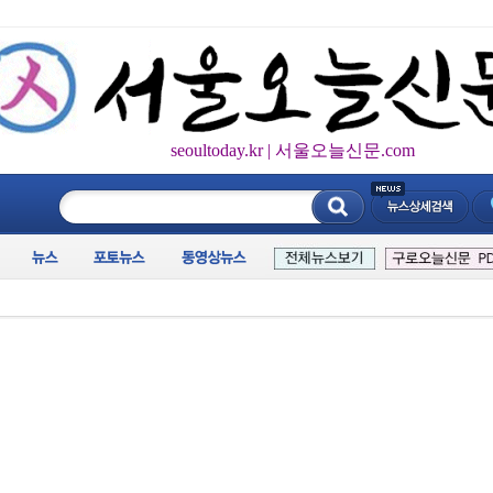
seoultoday.kr | 서울오늘신문.com
____________