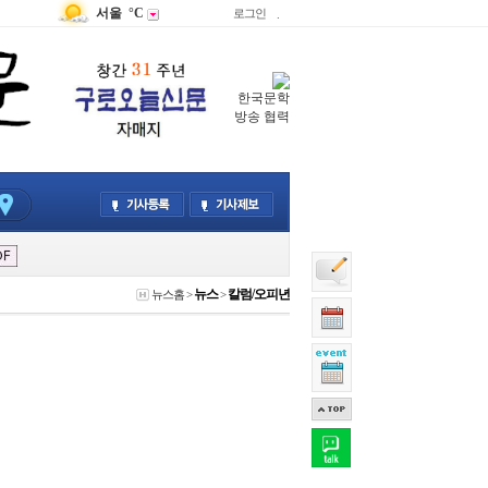
서울
°C
로그인
.
한국문학
방송 협력
뉴스
칼럼/오피년
뉴스홈
>
>