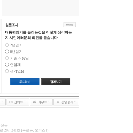
대통령임기를 늘리는것을 어떻게 생각하는
지 시민여러분의 의견을 듣습니다
2년임기
6년임기
기존과 동일
연임제
생각없음
오늘신문
 207, 241호 (구로동, 오퍼스1)