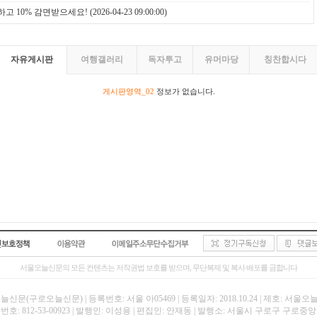
하고 10% 감면받으세요!
(2026-04-23 09:00:00)
자유게시판
여행갤러리
독자투고
유머마당
칭찬합시다
게시판영역_02
정보가 없습니다.
서울오늘신문의 모든 컨텐츠는 저작권법 보호를 받으며, 무단복제 및 복사 배포를 금합니다
신문(구로오늘신문) | 등록번호: 서울 아05469 | 등록일자: 2018.10.24 | 제호: 서울
호: 812-53-00923 | 발행인: 이성용 | 편집인: 안재동 | 발행소: 서울시 구로구 구로중앙로