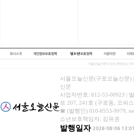
서울오늘신문의 모든 컨텐츠는 저작
서울오늘신문(구로오늘신문) | 등록
신문
사업자번호: 812-53-00923
로 207, 241호 (구로동, 오퍼스
☎ (발행인) 010-8553-9979, new
소년보호책임자: 김유권
발행일자