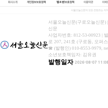
서울오늘신문의 모든 컨텐츠는 저작
서울오늘신문(구로오늘신문) | 등록
신문
사업자번호: 812-53-00923
로 207, 241호 (구로동, 오퍼스
☎ (발행인) 010-8553-9979, new
소년보호책임자: 김유권
발행일자