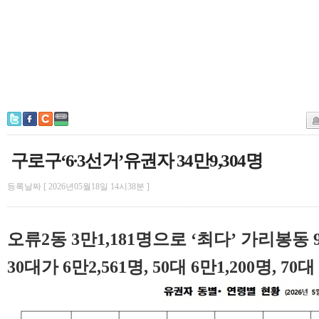
구로구‘6∙3선거’유권자 34만9,304명
등록날짜 [ 2026년05월18일 14시38분 ]
오류2동 3만1,181명으로 ‘최다’ 가리봉동 
30대가 6만2,561명, 50대 6만1,200명, 70