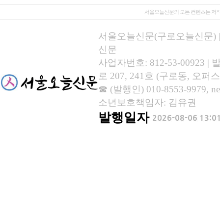
서울오늘신문의 모든 컨텐츠는 저작
서울오늘신문(구로오늘신문) | 등록
신문
사업자번호: 812-53-00923
로 207, 241호 (구로동, 오퍼스
☎ (발행인) 010-8553-9979, new
소년보호책임자: 김유권
발행일자