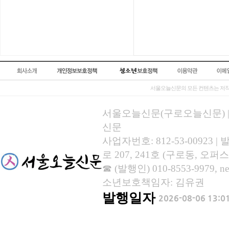
서울오늘신문의 모든 컨텐츠는 저작
서울오늘신문(구로오늘신문) | 등록
신문
사업자번호: 812-53-00923
로 207, 241호 (구로동, 오퍼스
☎ (발행인) 010-8553-9979, new
소년보호책임자: 김유권
발행일자