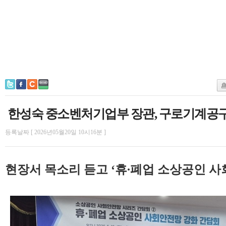
한성숙 중소벤처기업부 장관, 구로기계공
등록날짜 [ 2026년05월20일 10시16분 ]
현장서 목소리 듣고 ‘휴∙폐업 소상공인 사