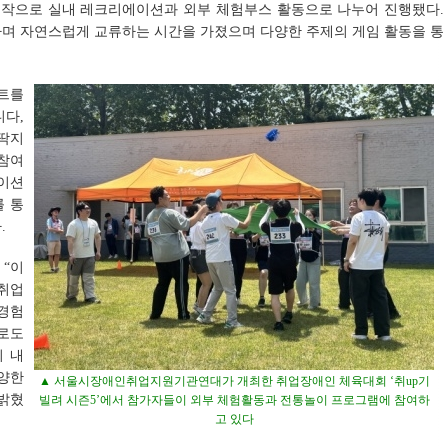
작으로 실내 레크리에이션과 외부 체험부스 활동으로 나누어 진행됐다.
하며 자연스럽게 교류하는 시간을 가졌으며 다양한 주제의 게임 활동을 통
트를
니다,
 딱지
참여
에이션
를 통
.
“이
취업
 경험
로도
 내
양한
▲ 서울시장애인취업지원기관연대가 개최한 취업장애인 체육대회 ‘취up기
밝혔
빌려 시즌5’에서 참가자들이 외부 체험활동과 전통놀이 프로그램에 참여하
고 있다