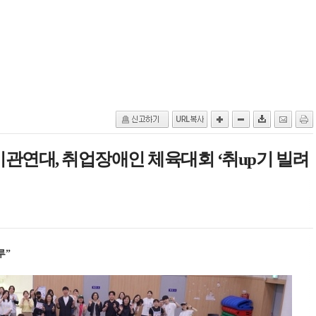
연대, 취업장애인 체육대회 ‘취up기 빌려
루”