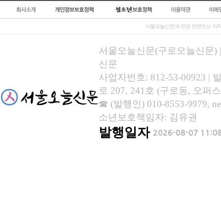
서울오늘신문의 모든 컨텐츠는 저작
서울오늘신문(구로오늘신문) | 등록
신문
사업자번호: 812-53-00923
로 207, 241호 (구로동, 오퍼스
☎ (발행인) 010-8553-9979, new
소년보호책임자: 김유권
발행일자