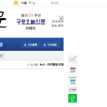
서울
°C
로그인
.
한국문학
방송 협력
뉴스
자치행정·의정
뉴스홈
>
>