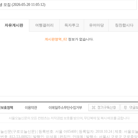
생 모집
(2026-05-20 11:05:12)
자유게시판
여행갤러리
독자투고
유머마당
칭찬합시다
게시판영역_02
정보가 없습니다.
서울오늘신문의 모든 컨텐츠는 저작권법 보호를 받으며, 무단복제 및 복사 배포를 금합니다
신문(구로오늘신문) | 등록번호: 서울 아05469 | 등록일자: 2018.10.24 | 제호: 서울
호: 812-53-00923 | 발행인: 이성용 | 편집인: 안재동 | 발행소: 서울시 구로구 구로중앙로