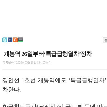
개봉역 26일부터‘특급급행열차’정차
등록날짜 [ 2026년05월26일 13시05분 ]
경인선 1호선 개봉역에도 ‘특급급행열차
차한다.
한국철도공사(코레일)와 국토부 등에 따