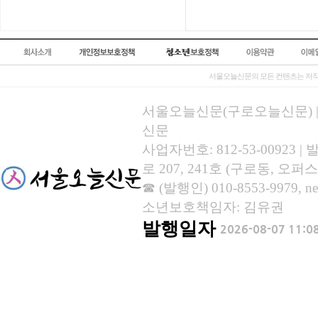
서울오늘신문의 모든 컨텐츠는 저작
서울오늘신문(구로오늘신문) | 등록
신문
사업자번호: 812-53-00923
로 207, 241호 (구로동, 오퍼스
☎ (발행인) 010-8553-9979, new
소년보호책임자: 김유권
발행일자