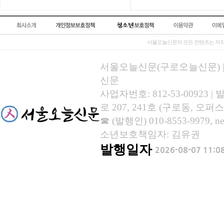
서울오늘신문의 모든 컨텐츠는 저작
서울오늘신문(구로오늘신문) | 등록
신문
사업자번호: 812-53-00923
로 207, 241호 (구로동, 오퍼스
☎ (발행인) 010-8553-9979, new
소년보호책임자: 김유권
발행일자