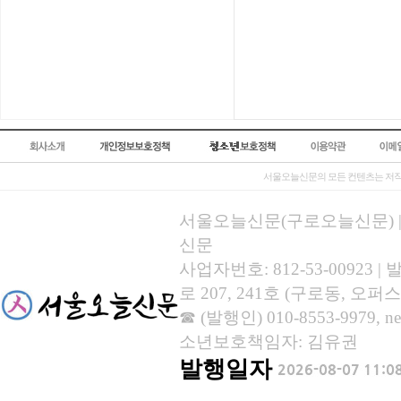
서울오늘신문의 모든 컨텐츠는 저작
서울오늘신문(구로오늘신문) | 등록
신문
사업자번호: 812-53-00923
로 207, 241호 (구로동, 오퍼스
☎ (발행인) 010-8553-9979, new
소년보호책임자: 김유권
발행일자