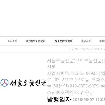
서울오늘신문의 모든 컨텐츠는 저작
서울오늘신문(구로오늘신문) | 등록
신문
사업자번호: 812-53-00923
로 207, 241호 (구로동, 오퍼스
☎ (발행인) 010-8553-9979, new
소년보호책임자: 김유권
발행일자