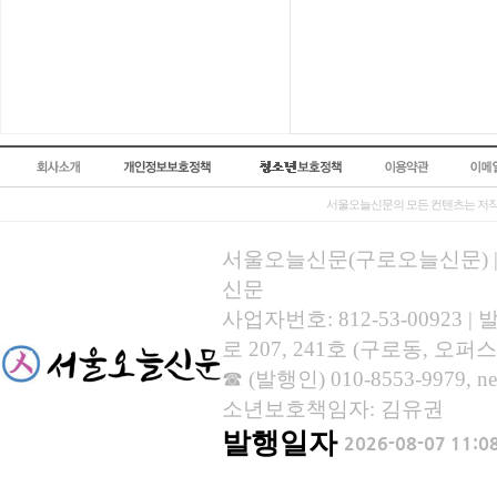
서울오늘신문의 모든 컨텐츠는 저작
서울오늘신문(구로오늘신문) | 등록
신문
사업자번호: 812-53-00923
로 207, 241호 (구로동, 오퍼스
☎ (발행인) 010-8553-9979, new
소년보호책임자: 김유권
발행일자