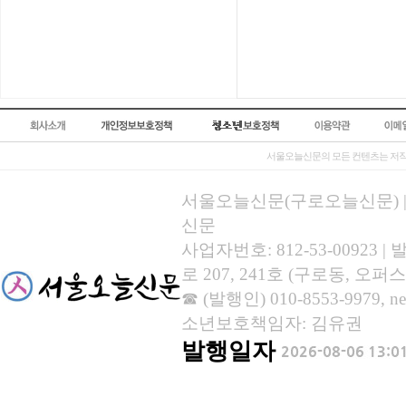
서울오늘신문의 모든 컨텐츠는 저작
서울오늘신문(구로오늘신문) | 등록
신문
사업자번호: 812-53-00923
로 207, 241호 (구로동, 오퍼스
☎ (발행인) 010-8553-9979, new
소년보호책임자: 김유권
발행일자