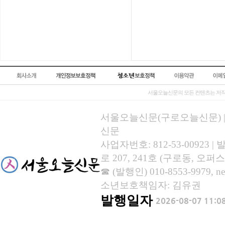
서울오늘신문의 모든 컨텐츠는 저작
서울오늘신문(구로오늘신문) | 등록
신문
사업자번호: 812-53-00923
로 207, 241호 (구로동, 오퍼스
☎ (발행인) 010-8553-9979, new
소년보호책임자: 김유권
발행일자