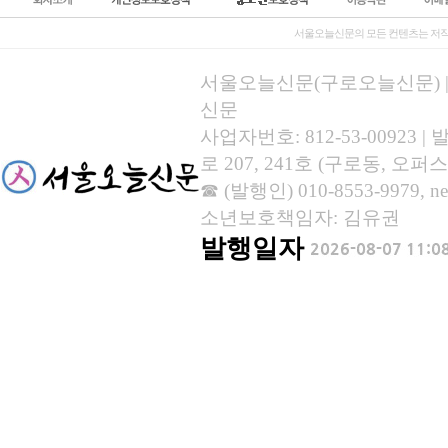
서울오늘신문의 모든 컨텐츠는 저작
서울오늘신문(구로오늘신문) | 등록
신문
사업자번호: 812-53-00923
로 207, 241호 (구로동, 오퍼스
☎ (발행인) 010-8553-9979, new
소년보호책임자: 김유권
발행일자