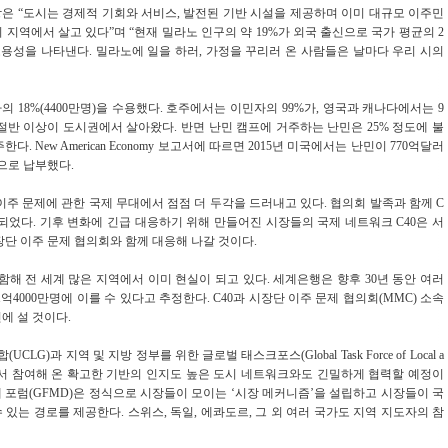
라노 시장은 “도시는 경제적 기회와 서비스, 발전된 기반 시설을 제공하며 이미 대규모 이주민
지역에서 살고 있다”며 “현재 밀라노 인구의 약 19%가 외국 출신으로 국가 평균의 2
포용성을 나타낸다. 밀라노에 일을 하러, 가정을 꾸리러 온 사람들은 날마다 우리 시의
자의 18%(4400만명)을 수용했다. 호주에서는 이민자의 99%가, 영국과 캐나다에서는 9
 절반 이상이 도시권에서 살아왔다. 반면 난민 캠프에 거주하는 난민은 25% 정도에 불
. New American Economy 보고서에 따르면 2015년 미국에서는 난민이 770억달러
으로 납부했다.
주 문제에 관한 국제 무대에서 점점 더 두각을 드러내고 있다. 협의회 발족과 함께 C
트너가 되었다. 기후 변화에 긴급 대응하기 위해 만들어진 시장들의 국제 네트워크 C40은 서
장단 이주 문제 협의회와 함께 대응해 나갈 것이다.
해 전 세계 많은 지역에서 이미 현실이 되고 있다. 세계은행은 향후 30년 동안 여러
4000만명에 이를 수 있다고 추정한다. C40과 시장단 이주 문제 협의회(MMC) 소속
에 설 것이다.
과 지역 및 지방 정부를 위한 글로벌 태스크포스(Global Task Force of Local a
 부분에 앞장서서 참여해 온 확고한 기반의 인지도 높은 도시 네트워크와도 긴밀하게 협력할 예정이
제 포럼(GFMD)은 정식으로 시장들이 모이는 ‘시장 메커니즘’을 설립하고 시장들이 국
 있는 경로를 제공한다. 스위스, 독일, 에콰도르, 그 외 여러 국가도 지역 지도자의 참