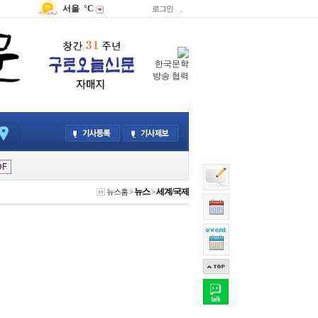
서울
°C
로그인
.
한국문학
방송 협력
뉴스
세계/국제
뉴스홈
>
>