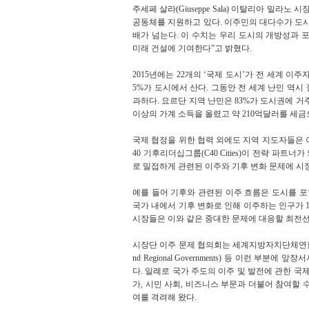
주세페 살라(Giuseppe Sala) 이탈리아 밀
공동체를 지원하고 있다. 이주민의 대다수가 도시 
배가 넘는다. 이 수치는 우리 도시의 개방성과 
미래 건설에 기여한다”고 밝혔다.
2015년에는 22개의 ‘국제 도시’가 전 세계 이주
5%가 도시에서 산다. 그동안 전 세계 난민 역시
과하다. 요르단 지역 난민은 83%가 도시권에 거주한다
이상의 가계 소득을 올렸고 약 210억달러를 세금
국제 협정을 위한 협력 외에도 지역 지도자들은 이
40 기후리더십그룹(C40 Cities)이 전략 파
로 밀접하게 관련된 이주와 기후 변화 문제에 시
예를 들어 기후와 관련된 이주 흐름은 도시를 포함
국가 내에서 기후 변화로 인해 이주하는 인구가 1억
시장들은 이와 같은 중대한 문제에 대응할 최전선
시장단 이주 문제 협의회는 세계지방자치단체연합(UCLG)
nd Regional Governments) 등 이런
다. 일례로 국가 주도의 이주 및 발전에 관한 국
가, 시민 사회, 비즈니스 부문과 더불어 참여할 수
여를 격려해 왔다.