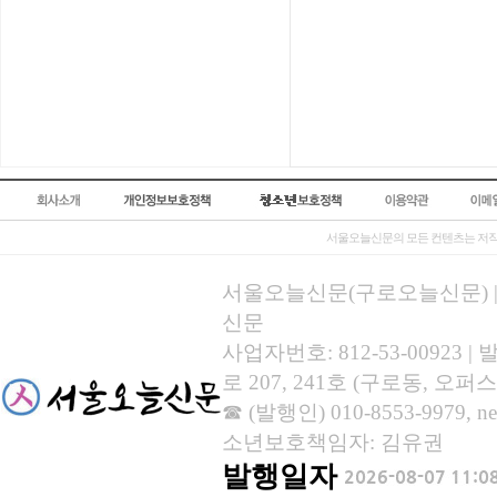
서울오늘신문의 모든 컨텐츠는 저작
서울오늘신문(구로오늘신문) | 등록
신문
사업자번호: 812-53-00923
로 207, 241호 (구로동, 오퍼스
☎ (발행인) 010-8553-9979, new
소년보호책임자: 김유권
발행일자