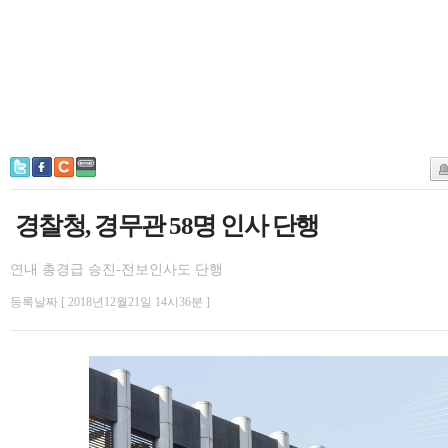
경찰청, 경무관 58명 인사 단행
연내 총경급 승진-전보인사도 단행
등록날짜 [ 2018년12월21일 14시36분 ]