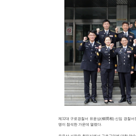
제32대 구로경찰서 유윤상(柳潤相) 신임 경찰서장(
명이 참석한 가운데 열렸다.
유윤상 서장은 취임식에서 구로구민에 대한 약속과