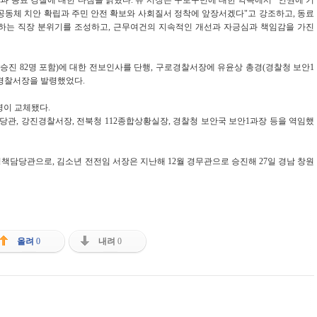
공동체 치안 확립과 주민 안전 확보와 사회질서 정착에 앞장서겠다"고 강조하고, 동료
하는 직장 분위기를 조성하고, 근무여건의 지속적인 개선과 자긍심과 책임감을 가진
해 승진 82명 포함)에 대한 전보인사를 단행, 구로경찰서장에 유윤상 총경(경찰청 보안1
로경찰서장을 발령했었다.
명이 교체됐다.
당관, 강진경찰서장, 전북청 112종합상황실장, 경찰청 보안국 보안1과장 등을 역임했
책담당관으로, 김소년 전전임 서장은 지난해 12월 경무관으로 승진해 27일 경남 창원
올려
0
내려
0