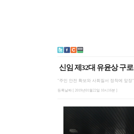
신임 제32대 유윤상 구
"주민 안전 확보와 사회질서 정착에 앞장"
등록날짜 [ 2019년01월22일 10시16분 ]