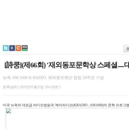
[詩쿵](제66회) '재외동포문학상 스페셜ㅡ
뉴욕 AM 1660 K-RADIO, 재외동포재단 창립 20주년 기념
등록날짜 [ 2019년01월23일 16시28분 ]
미국 뉴욕의 대표급 라디오방송국 '케이라디오(KRADIO : AM1660)의 문학 프로그