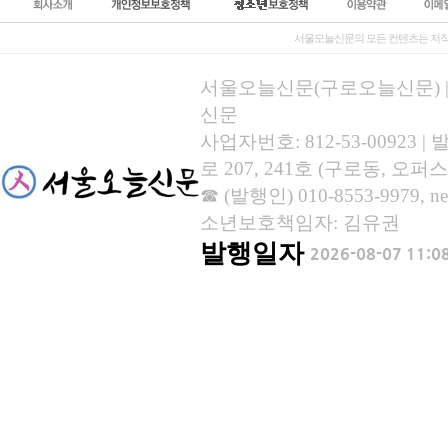
서울오늘신문의 모든 컨텐츠는 저작
서울오늘신문(구로오늘신문) | 등록
신문
사업자번호: 812-53-00923
로 207, 241호 (구로동, 오퍼스
☎ (발행인) 010-8553-9979, new
소년보호책임자: 김유권
발행일자