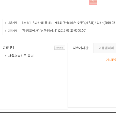
[소설] 『파란색 물개』 제1화 '한복입은 女子' (제7회) / 김산
(2019-02-
'무창포에서' (낭독영상시)
(2019-01-23 06:59:50)
자유게시판
여행갤러리
서울오늘신문 출범
게시판영