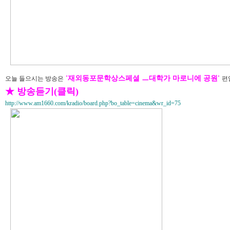
'재외동포문학상스페셜 ㅡ대학가 마로니에 공원'
오늘 들으시는 방송은
편
★ 방송듣기(클릭)
http://www.am1660.com/kradio/board.php?bo_table=cinema&wr_id=75