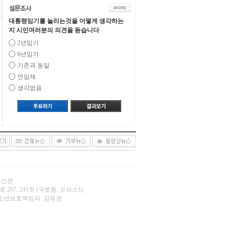
대통령임기를 늘리는것을 어떻게 생각하는
지 시민여러분의 의견을 듣습니다
2년임기
6년임기
기존과 동일
연임제
생각없음
오늘신문
 207, 241호 (구로동, 오퍼스1)
.net | 청소년보호책임자: 김유권