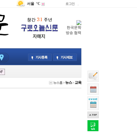
서울
°C
로그인
.
한국문학
방송 협력
뉴스
교육
뉴스홈
>
>