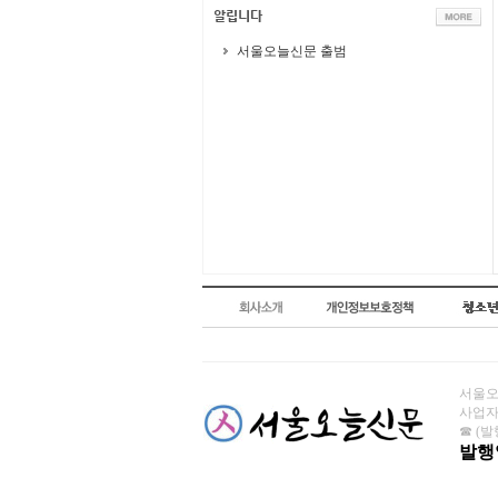
서울오늘신문 출범
서울오늘
사업자번
☎ (발행
발행