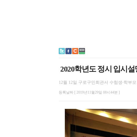
2020학년도 정시 입시
12월 12일 구로구민회관서 수험생‧학부모 
등록날짜 [ 2019년11월29일 08시44분 ]