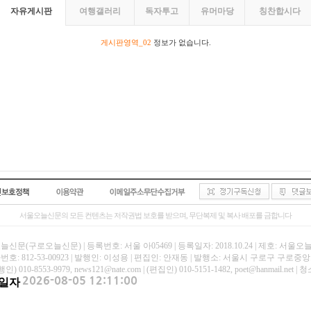
자유게시판
여행갤러리
독자투고
유머마당
칭찬합시다
게시판영역_02
정보가 없습니다.
서울오늘신문의 모든 컨텐츠는 저작권법 보호를 받으며, 무단복제 및 복사 배포를 금합니다
신문(구로오늘신문) | 등록번호: 서울 아05469 | 등록일자: 2018.10.24 | 제호: 서울
호: 812-53-00923 | 발행인: 이성용 | 편집인: 안재동 | 발행소: 서울시 구로구 구로중앙로
인) 010-8553-9979, news121@nate.com | (편집인) 010-5151-1482, poet@hanmail
일자