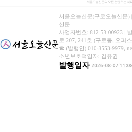
서울오늘신문의 모든 컨텐츠는 저작
서울오늘신문(구로오늘신문) | 등록
신문
사업자번호: 812-53-00923
로 207, 241호 (구로동, 오퍼스
☎ (발행인) 010-8553-9979, new
소년보호책임자: 김유권
발행일자