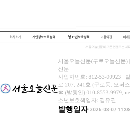
서울오늘신문의 모든 컨텐츠는 저작
서울오늘신문(구로오늘신문) | 등록
신문
사업자번호: 812-53-00923
로 207, 241호 (구로동, 오퍼스
☎ (발행인) 010-8553-9979, new
소년보호책임자: 김유권
발행일자