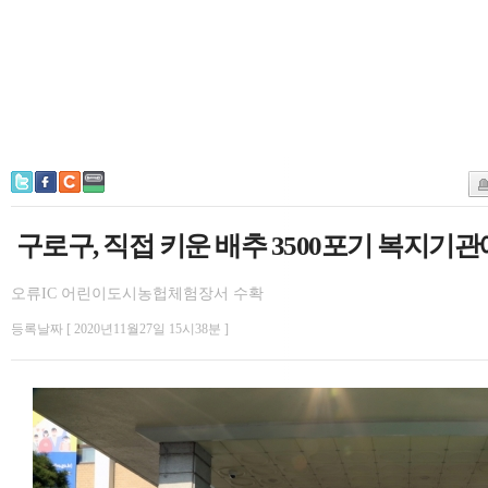
구로구, 직접 키운 배추 3500포기 복지기관
오류IC 어린이도시농헙체험장서 수확
등록날짜 [ 2020년11월27일 15시38분 ]