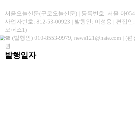
서울오늘신문(구로오늘신문) | 등록번호: 서울 아05469 
사업자번호: 812-53-00923 | 발행인: 이성용 | 편집
오퍼스1)
☎ (발행인) 010-8553-9979, news121@nate.com | 
권
발행일자