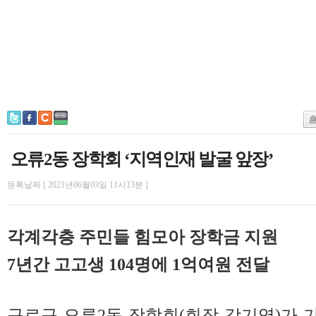
오류2동 장학회 ‘지역인재 발굴 앞장’
등록날짜 [ 2021년06월03일 11시13분 ]
각계각층 주민들 힘모아 장학금 지원
7년간 고고생 104명에 1억여원 전달
구로구 오류2동 장학회(회장 강기영)가