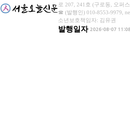
로 207, 241호 (구로동, 오퍼스
☎ (발행인) 010-8553-9979, new
소년보호책임자: 김유권
발행일자