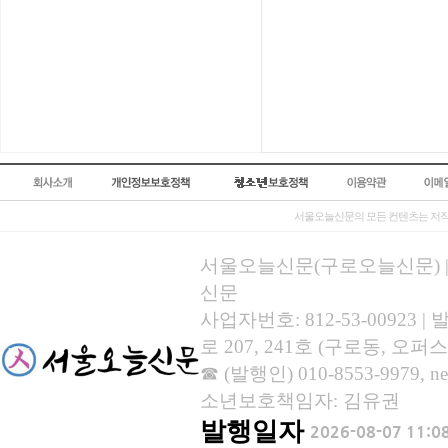
서울오늘신문의 모든 컨텐츠는 저작
서울오늘신문(구로오늘신문) | 등록
신문
사업자번호: 812-53-00923
로 207, 241호 (구로동, 오퍼스
☎ (발행인) 010-8553-9979, new
소년보호책임자: 김유권
발행일자