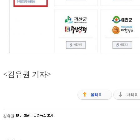
<김유권 기자>
올려
0
내려
0
김유권