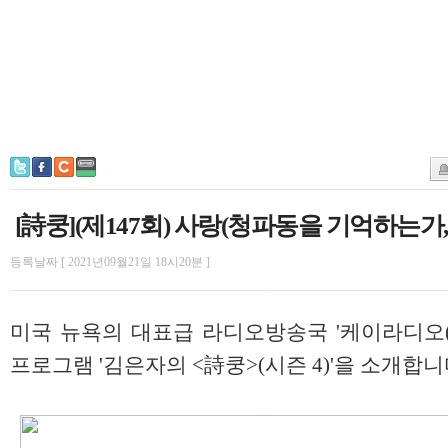
[詩쿵](제147회) 사랑(청파동을 기억하는가
등록날짜 [ 2021년09월21일 18시20분 ]
미국 뉴욕의 대표급 라디오방송국 '케이라디오(KRA
프로그램 '김은자의 <詩쿵>(시즌 4)'을 소개합니