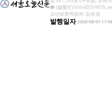
로 207, 241호 (구로동, 오퍼스
☎ (발행인) 010-8553-9979, new
소년보호책임자: 김유권
발행일자