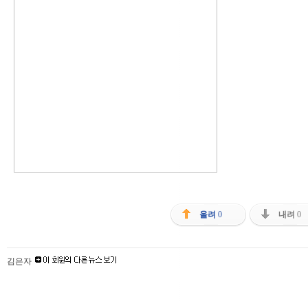
올려
0
내려
0
김은자