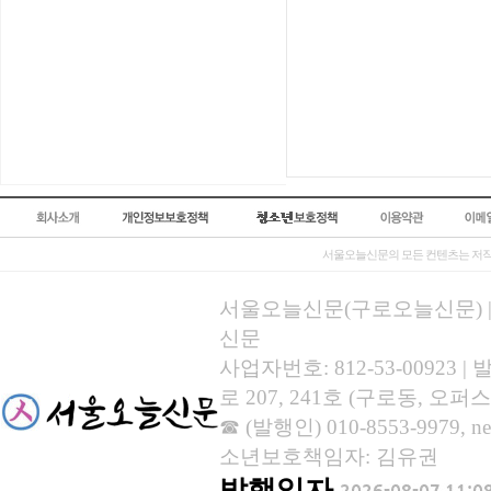
서울오늘신문의 모든 컨텐츠는 저작
서울오늘신문(구로오늘신문) | 등록
신문
사업자번호: 812-53-00923
로 207, 241호 (구로동, 오퍼스
☎ (발행인) 010-8553-9979, new
소년보호책임자: 김유권
발행일자