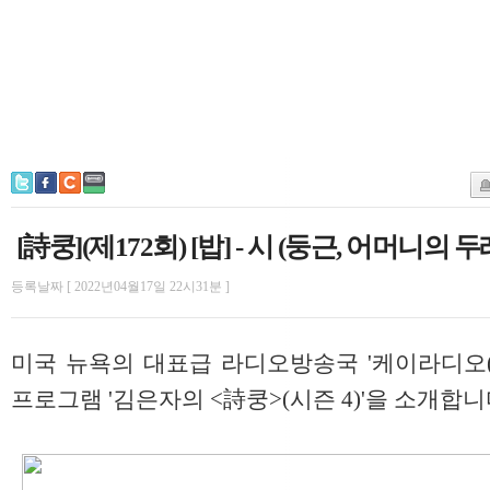
[詩쿵](제172회) [밥] - 시 (둥근, 어머니의 
등록날짜 [ 2022년04월17일 22시31분 ]
미국 뉴욕의 대표급 라디오방송국 '케이라디오(KRA
프로그램 '김은자의 <詩쿵>(시즌 4)'을 소개합니