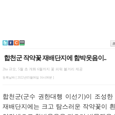
합천군 작약꽃 재배단지에 함박웃음이..
2ha 규모, 5월 초 개화 6월까지 꽃 피워 볼거리 제공
등록날짜 [ 2022년05월06일 16시06분 ]
합천군(군수 권한대행 이선기)이 조성한
재배단지에는 크고 탐스러운 작약꽃이 흰색