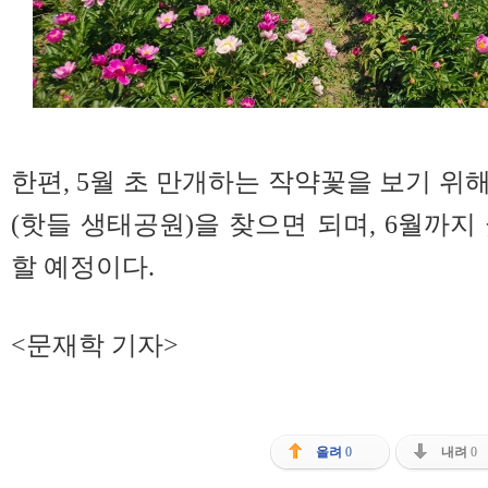
한편, 5월 초 만개하는 작약꽃을 보기 위해
(핫들 생태공원)을 찾으면 되며, 6월까지
할 예정이다.
<문재학 기자>
올려
0
내려
0