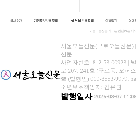
서울오늘신문의 모든 컨텐츠는 저작
서울오늘신문(구로오늘신문) | 등록
신문
사업자번호: 812-53-00923
로 207, 241호 (구로동, 오퍼스
☎ (발행인) 010-8553-9979, new
소년보호책임자: 김유권
발행일자