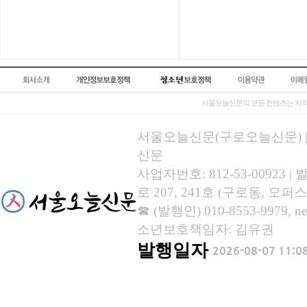
서울오늘신문의 모든 컨텐츠는 저작
서울오늘신문(구로오늘신문) | 등록
신문
사업자번호: 812-53-00923
로 207, 241호 (구로동, 오퍼스
☎ (발행인) 010-8553-9979, new
소년보호책임자: 김유권
발행일자