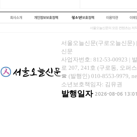
서울오늘신문의 모든 컨텐츠는 저작
서울오늘신문(구로오늘신문) | 등록
신문
사업자번호: 812-53-00923
로 207, 241호 (구로동, 오퍼스
☎ (발행인) 010-8553-9979, new
소년보호책임자: 김유권
발행일자