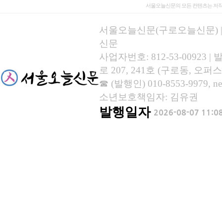
서울오늘신문의 모든 컨텐츠는 저작
서울오늘신문(구로오늘신문) | 등록
신문
사업자번호: 812-53-00923
로 207, 241호 (구로동, 오퍼스
☎ (발행인) 010-8553-9979, new
소년보호책임자: 김유권
발행일자