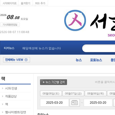
seo
____________
티커뉴스
해당섹션에 뉴스가 없습니다
버튼을 클릭하시
시와 인생
08월08일(토)
08월07일(금)
08월06일(목)
08
작품감상
~
책
행사/이벤트/강연