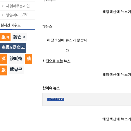
시 읽어주는 시인
해당섹션에 뉴스가
방송/라디오/TV
援щ
誘쇱＜
해당섹션에 뉴스가 없습니
吏援ъ誘쇱고
다
源
諛⑹寃
釉
蹂닿굔
媛
해당섹션에 뉴스가
해당섹션에 뉴스가