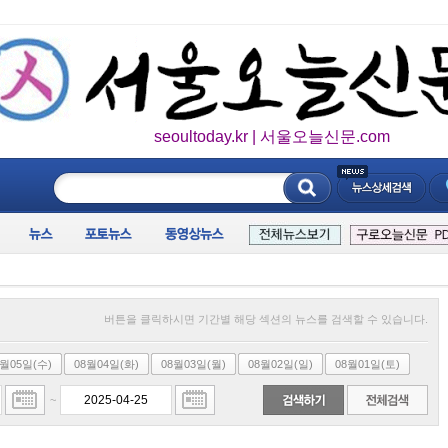
seoultoday.kr | 서울오늘신문.com
____________
버튼을 클릭하시면 기간별 해당 섹션의 뉴스를 검색할 수 있습니다.
8월05일(수)
08월04일(화)
08월03일(월)
08월02일(일)
08월01일(토)
~