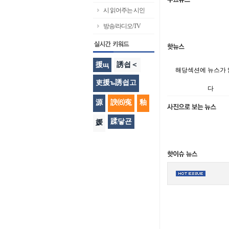
시 읽어주는 시인
방송/라디오/TV
援щ
誘쇱＜
해당섹션에 뉴스가
吏援ъ誘쇱고
다
源
諛⑹寃
釉
蹂닿굔
媛