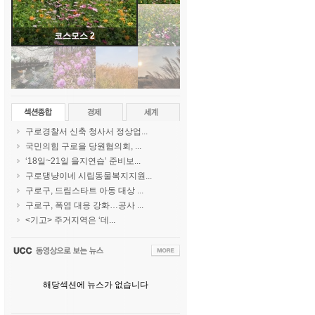
코스모스 2
구로경찰서 신축 청사서 정상업...
국민의힘 구로을 당원협의회, ...
‘18일~21일 을지연습’ 준비보...
구로댕냥이네 시립동물복지지원...
구로구, 드림스타트 아동 대상 ...
구로구, 폭염 대응 강화…공사 ...
<기고> 주거지역은 ‘데...
해당섹션에 뉴스가 없습니다