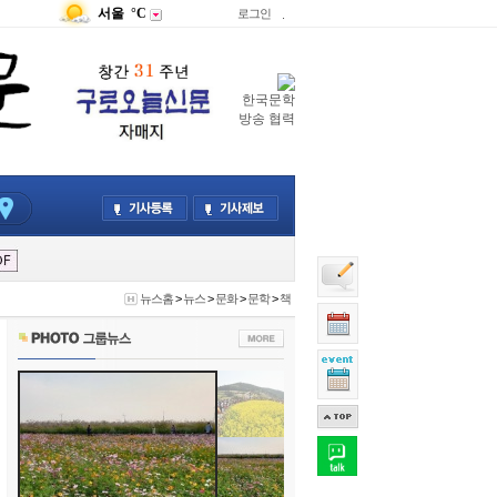
서울
°C
로그인
.
한국문학
방송 협력
뉴스홈
>
뉴스
>
문화
>
문학
>
책