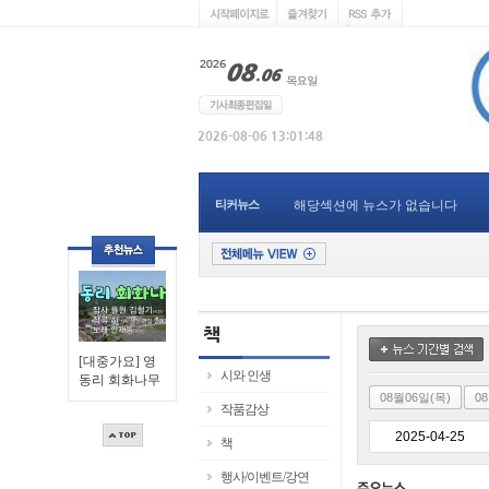
티커뉴스
해당섹션에 뉴스가 없습니다
[대중가요] 영
시와 인생
동리 회화나무
08월06일(목)
0
작품감상
책
행사/이벤트/강연