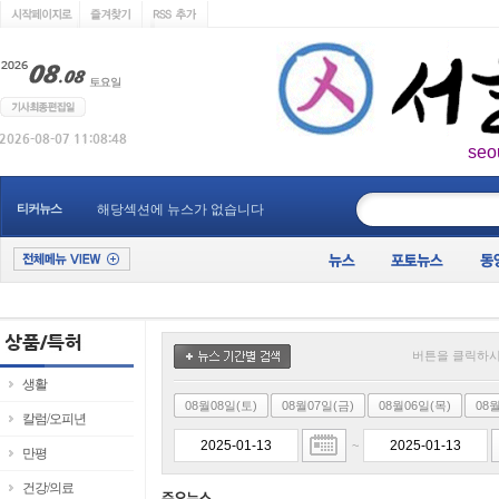
seo
____________
티커뉴스
해당섹션에 뉴스가 없습니다
버튼을 클릭하시
생활
08월08일(토)
08월07일(금)
08월06일(목)
08
칼럼/오피년
~
만평
건강/의료