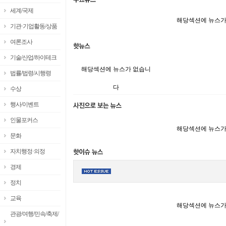
세계/국제
해당섹션에 뉴스가
기관·기업활동/상품
여론조사
기술/산업/하이테크
해당섹션에 뉴스가 없습니
법률/법령/시행령
다
수상
행사/이벤트
인물포커스
해당섹션에 뉴스가
문화
자치행정·의정
경제
정치
교육
해당섹션에 뉴스가
관광/여행/민속/축제/