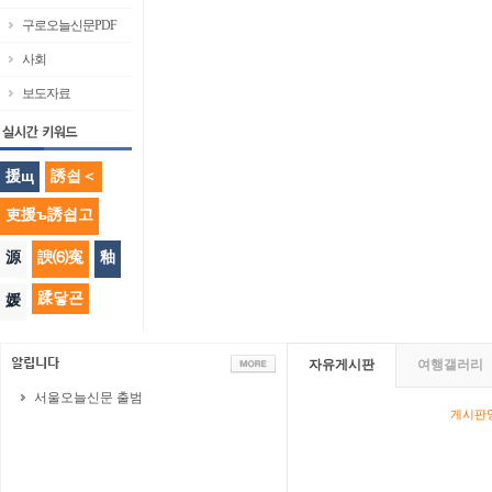
구로오늘신문PDF
사회
보도자료
援щ
誘쇱＜
吏援ъ誘쇱고
源
諛⑹寃
釉
蹂닿굔
媛
자유게시판
여행갤러리
서울오늘신문 출범
게시판영