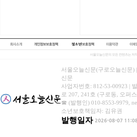
서울오늘신문의 모든 컨텐츠는 저작
서울오늘신문(구로오늘신문) | 등록
신문
사업자번호: 812-53-00923
로 207, 241호 (구로동, 오퍼스
☎ (발행인) 010-8553-9979, new
소년보호책임자: 김유권
발행일자