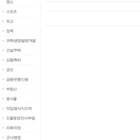
명소
스포츠
외교
정책
과학/생명/발명/개발
건설/주택
상품/특허
공모
금융/은행/신용
부동산
동식물
맛집/음식/식도락
인물동정/인사/부음
의회/의정
군사/병영