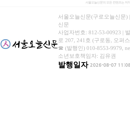
서울오늘신문의 모든 컨텐츠는 저작
서울오늘신문(구로오늘신문) | 등록
신문
사업자번호: 812-53-00923
로 207, 241호 (구로동, 오퍼스
☎ (발행인) 010-8553-9979, new
소년보호책임자: 김유권
발행일자