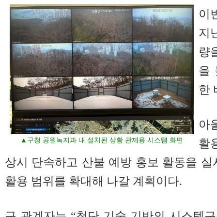
이
지난
량
을
한 
아
▲구청 공원녹지과 내 설치된 상황 관제용 시스템 화면
활
상시 단속하고 산불 예방 홍보 활동을 실
활용 범위를 확대해 나갈 계획이다.
구 관계자는 “첨단 기술 기반의 시스템