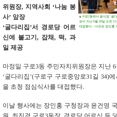
위원장, 지역사회 ‘나눔 봉
사’ 앞장
▲구로2동에서 움식점 ‘굴
장이 지난 6월 10일 오전 
‘굴다리집’서 경로당 어르
대접했다. <사진은 장인홍
신에 불고기, 잡채, 떡, 과
일 제공
마정일 구로3동 주민자치위원장은 지난 6월
‘굴다리집’(구로구 구로중앙로31길 34)
을 초청 점심식사를 대접했다.
이날 행사에는 장인홍 구청장과 윤건영 
원, 최진경 구로3동장, 경로당 어르신 등 