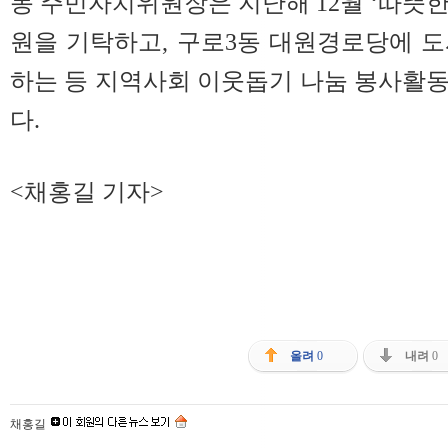
동 주민자치위원장은 지난해 12월 ‘따뜻한 
원을 기탁하고, 구로3동 대원경로당에 도
하는 등 지역사회 이웃돕기 나눔 봉사활
다.
<채홍길 기자>
올려
0
내려
0
채홍길