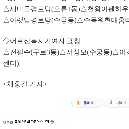
△새마을경로당(오류1동)△천왕이펜하우스
△아랫말경로당(수궁동)△수목원현대홈타
◇어르신복지기여자 표창
△전필순(구로3동)△서성모(수궁동)△
센터).
<채홍길 기자>
올려
0
내려
0
채홍길