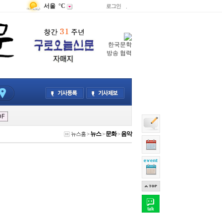
서울
°C
로그인
.
한국문학
방송 협력
뉴스
문화
음악
뉴스홈
>
>
>