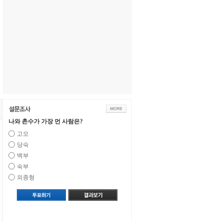
나와 촌수가 가장 먼 사람은?
고모
당숙
백부
숙부
외종형